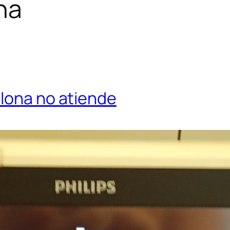
na
alona no atiende