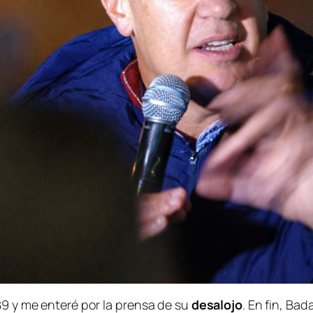
B9 y me enteré por la prensa de su
desalojo
. En fin, Bad