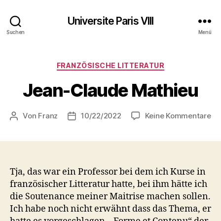
Universite Paris VIII
Suchen
Menü
Kategorien
FRANZÖSISCHE LITTERATUR
Jean-Claude Mathieu
zu
Von
Franz
10/22/2022
Keine Kommentare
Beitragsautor
Beitragsdatum
Je
Cl
Ma
Tja, das war ein Professor bei dem ich Kurse in
französischer Litteratur hatte, bei ihm hätte ich
die Soutenance meiner Maitrise machen sollen.
Ich habe noch nicht erwähnt dass das Thema, er