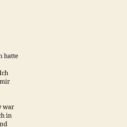
zu
Michel
Deguy
m hatte
Ich
 mir
y war
h in
und