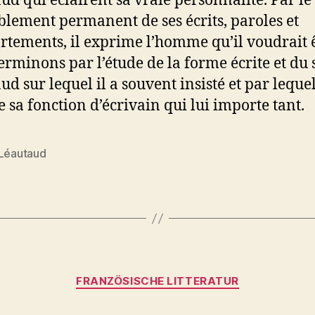
ud qui éclairent sa vraie personnalité. Par le
lement permanent de ses écrits, paroles et
tements, il exprime l’homme qu’il voudrait ê
erminons par l’étude de la forme écrite et du 
d sur lequel il a souvent insisté et par lequel
e sa fonction d’écrivain qui lui importe tant.
 Léautaud
rter
Kategorien
FRANZÖSISCHE LITTERATUR