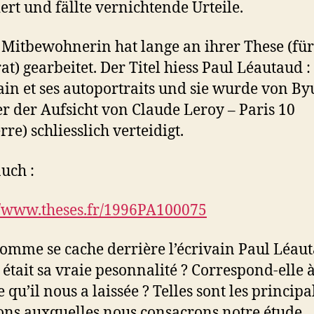
iert und fällte vernichtende Urteile.
Mitbewohnerin hat lange an ihrer These (für
at) gearbeitet. Der Titel hiess Paul Léautaud :
vain et ses autoportraits und sie wurde von B
er der Aufsicht von Claude Leroy – Paris 10
re) schliesslich verteidigt.
auch :
//www.theses.fr/1996PA100075
omme se cache derrière l’écrivain Paul Léaut
 était sa vraie pesonnalité ? Correspond-elle 
 qu’il nous a laissée ? Telles sont les principa
ons auxquelles nous consacrons notre étude.