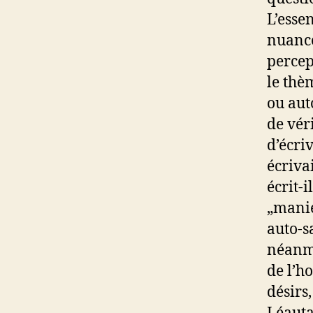
L’essen
nuance
percep
le thè
ou aut
de véri
d’écri
écriva
écrit-i
„manie
auto-s
néanmo
de l’h
désirs,