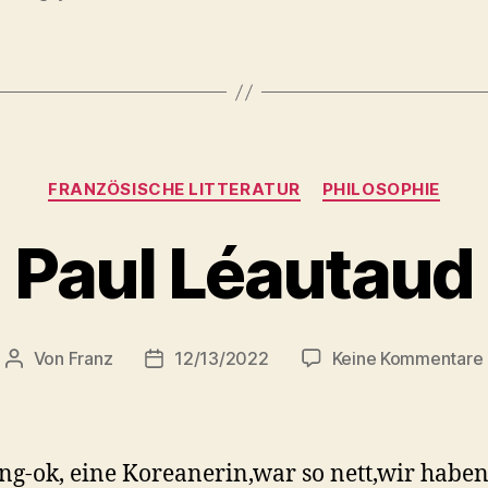
Kategorien
FRANZÖSISCHE LITTERATUR
PHILOSOPHIE
Paul Léautaud
Von
Franz
12/13/2022
Keine Kommentare
Beitragsautor
Beitragsdatum
ng-ok, eine Koreanerin,war so nett,wir habe