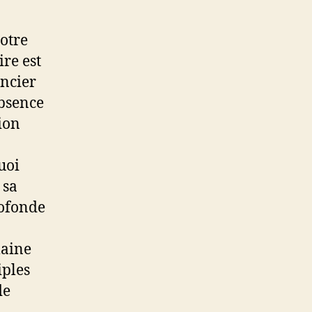
Notre
re est
ancier
absence
tion
uoi
 sa
rofonde
maine
iples
de