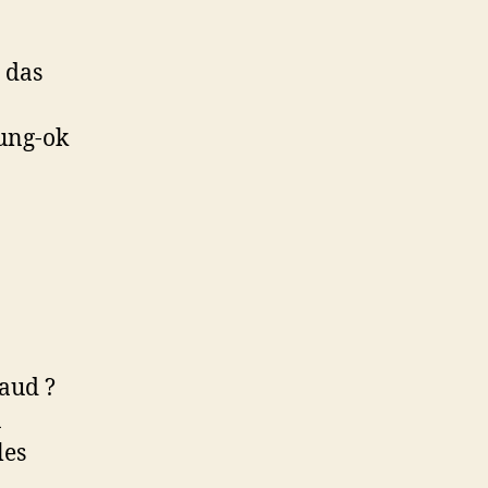
 das
yung-ok
aud ?
à
les