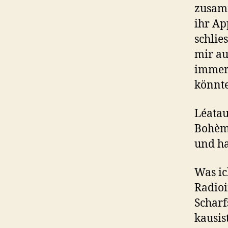
zusamm
ihr Ap
schlie
mir au
immer 
könnte
Léatau
Bohème
und ha
Was ic
Radioi
Scharf
kausis