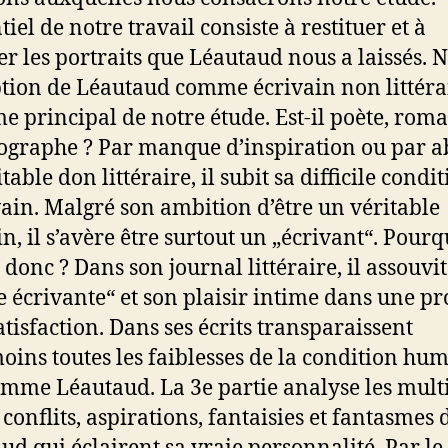
tiel de notre travail consiste à restituer et à
r les portraits que Léautaud nous a laissés. 
tion de Léautaud comme écrivain non littérai
me principal de notre étude. Est-il poète, rom
ographe ? Par manque d’inspiration ou par 
table don littéraire, il subit sa difficile condi
vain. Malgré son ambition d’être un véritable
in, il s’avère être surtout un „écrivant“. Pourq
l donc ? Dans son journal littéraire, il assouvit
 écrivante“ et son plaisir intime dans une p
atisfaction. Dans ses écrits transparaissent
ins toutes les faiblesses de la condition hu
omme Léautaud. La 3e partie analyse les mult
 conflits, aspirations, fantaisies et fantasmes 