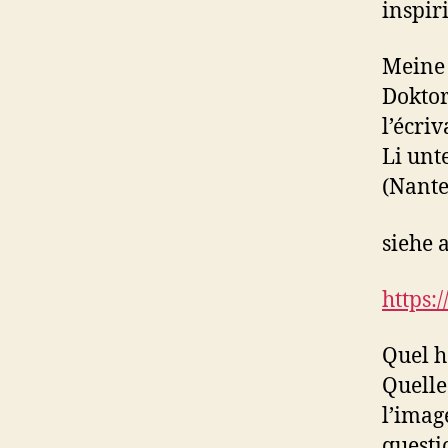
inspir
Meine 
Doktor
l’écri
Li unt
(Nanter
siehe 
https:
Quel h
Quelle
l’image
questi