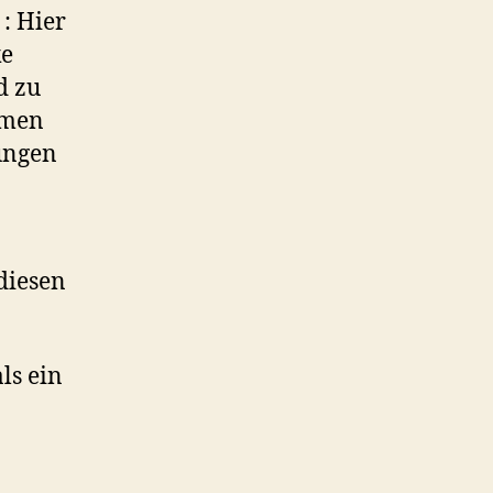
: Hier
ke
d zu
mmen
ungen
diesen
ls ein