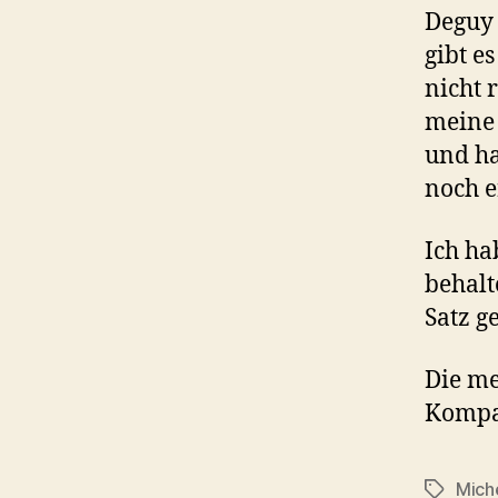
Deguy 
gibt e
nicht 
meine
und ha
noch e
Ich ha
behalt
Satz g
Die me
Kompa
Mich
Schlagwö