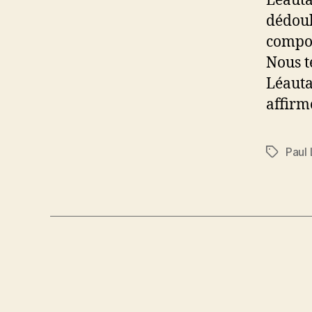
Léauta
dédoub
compor
Nous t
Léautau
affirm
Paul
Schlagwö