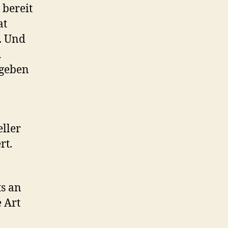
 bereit
at
. Und
h
 geben
eller
rt.
ts an
e Art