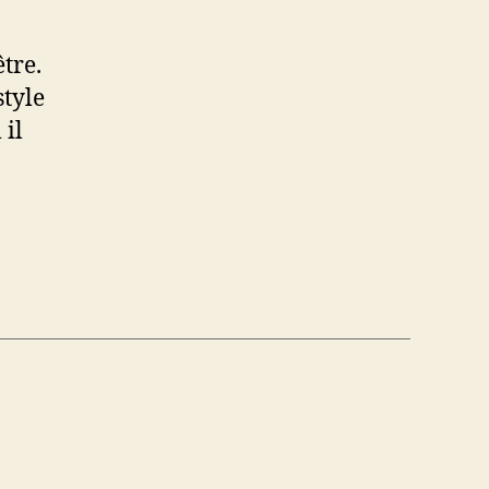
tre.
style
 il