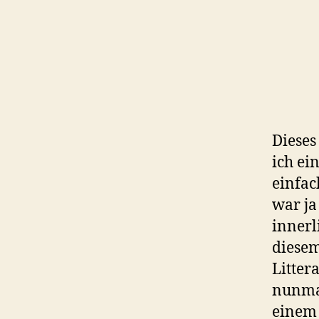
Dieses
ich ei
einfac
war ja
innerl
diesem
Litter
nunmal
einem 