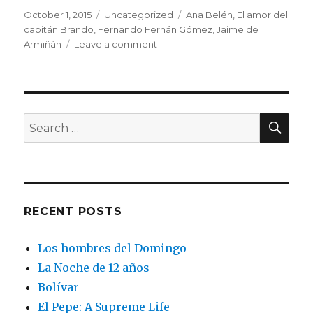
Posted
Categories
Tags
October 1, 2015
Uncategorized
Ana Belén
,
El amor del
on
capitán Brando
,
Fernando Fernán Gómez
,
Jaime de
on
Armiñán
Leave a comment
El
amor
del
capitán
Brando
SEA
Search
for:
RECENT POSTS
Los hombres del Domingo
La Noche de 12 años
Bolívar
El Pepe: A Supreme Life