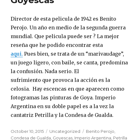
Goyescas
Director de esta pelicula de 1942 es Benito
Perojo. Un año en medio de la segunda guerra
mundial. Que pelicula puede ser ? La mejor
reseña que he podido encontrar esta
aqui.
Pues bien, se trata de un “marivaudage”,
un juego ligero, con baile, se canta, predomina
la confusión. Nada serio. El
sufrimiento que provoca la acción es la
celosia. Hay escencas en que aparecen como
fotogramas las pinturas de Goya. Imperio
Argentina en su doble papel es a la vez la
cantatriz Petrilla y la Condesa de Gualda.
Posted
Categories
Tags
October 10, 2015
Uncategorized
Benito Perojo
,
on
Condesa de Gualda
,
Goyescas
,
Imperio Argentina
,
Petrilla