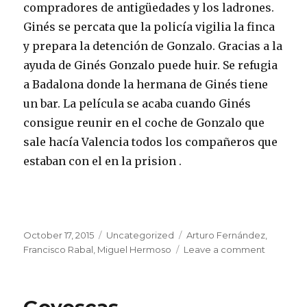
compradores de antigüedades y los ladrones.
Ginés se percata que la policía vigilia la finca
y prepara la detención de Gonzalo. Gracias a la
ayuda de Ginés Gonzalo puede huir. Se refugia
a Badalona donde la hermana de Ginés tiene
un bar. La película se acaba cuando Ginés
consigue reunir en el coche de Gonzalo que
sale hacía Valencia todos los compañeros que
estaban con el en la prision .
Posted
Categories
Tags
October 17, 2015
Uncategorized
Arturo Fernández
,
on
on
Francisco Rabal
,
Miguel Hermoso
Leave a comment
Truhanes