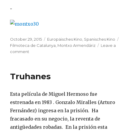
..
Posted
Categories
Tags
October 29, 2015
Europäisches Kino
,
Spanisches Kino
on
Filmoteca de Catalunya
,
Montxo Armendáriz
Leave a
on
comment
Montxo
Armendáriz
Truhanes
Esta película de Miguel Hermoso fue
estrenada en 1983 . Gonzalo Miralles (Arturo
Fernández) ingresa en la prisión. Ha
fracasado en su negocio, la reventa de
antigüedades robadas. En la prisión esta