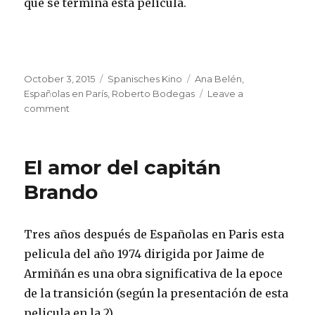
que se termina esta pelicula.
Posted
Categories
Tags
October 3, 2015
Spanisches Kino
Ana Belén
,
on
Españolas en París
,
Roberto Bodegas
Leave a
on
comment
Españolas
en
París
El amor del capitán
Brando
Tres años después de Españolas en Paris esta
pelicula del año 1974 dirigida por Jaime de
Armiñán es una obra significativa de la epoce
de la transición (según la presentación de esta
pelicula en la 2).