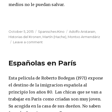
medios no le puedan salvar.
Posted
Categories
Tags
October 5, 2015
Spanisches Kino
Adolfo Aristarain
,
on
Historias del Kronen
,
Martín (Hache)
,
Montxo Armendáriz
on
Leave a comment
Historias
del
Kronen
Españolas en París
Esta pelicula de Roberto Bodegas (1971) expone
el destino de la imigracion española al
principio los años 80. Las chicas que se van a
trabajar en Paris como criadas son muy joven.
Su acogida en la casa de sus dueños. No saben