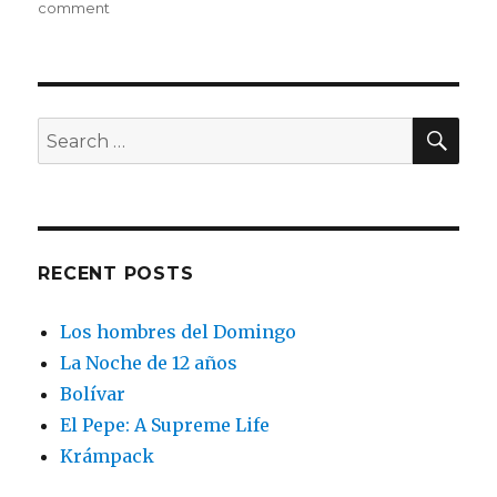
on
comment
La
Noche
de
12
años
SEA
Search
for:
RECENT POSTS
Los hombres del Domingo
La Noche de 12 años
Bolívar
El Pepe: A Supreme Life
Krámpack