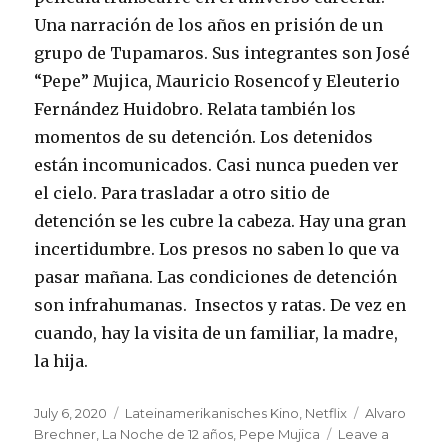
Una narración de los años en prisión de un
grupo de Tupamaros. Sus integrantes son José
“Pepe” Mujica, Mauricio Rosencof y Eleuterio
Fernández Huidobro. Relata también los
momentos de su detención. Los detenidos
están incomunicados. Casi nunca pueden ver
el cielo. Para trasladar a otro sitio de
detención se les cubre la cabeza. Hay una gran
incertidumbre. Los presos no saben lo que va
pasar mañana. Las condiciones de detención
son infrahumanas. Insectos y ratas. De vez en
cuando, hay la visita de un familiar, la madre,
la hija.
Posted
Categories
Tags
July 6, 2020
Lateinamerikanisches Kino
,
Netflix
Alvaro
on
Brechner
,
La Noche de 12 años
,
Pepe Mujica
Leave a