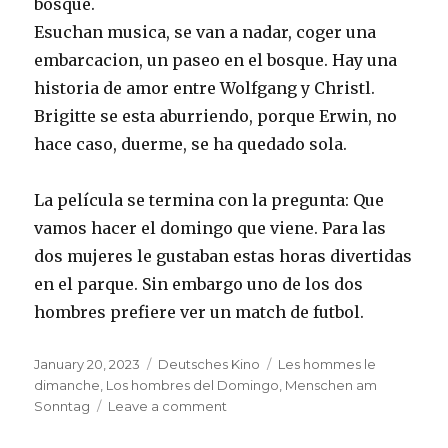
bosque.
Esuchan musica, se van a nadar, coger una
embarcacion, un paseo en el bosque. Hay una
historia de amor entre Wolfgang y Christl.
Brigitte se esta aburriendo, porque Erwin, no
hace caso, duerme, se ha quedado sola.
La película se termina con la pregunta: Que
vamos hacer el domingo que viene. Para las
dos mujeres le gustaban estas horas divertidas
en el parque. Sin embargo uno de los dos
hombres prefiere ver un match de futbol.
Posted
Categories
Tags
January 20, 2023
Deutsches Kino
Les hommes le
on
dimanche
,
Los hombres del Domingo
,
Menschen am
on
Sonntag
Leave a comment
Los
hombres