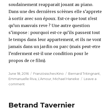
soudainement reapparait jouant au piano.
Dans une des dernières scèènes elle s’apprete
à sortir avec son époux. Est-ce que tout n’est
qu’un mauvais reve ? Une autre question
s’impose : pourquoi est-ce qu’ils passent tout
le temps dans leur appartement, et ils ne vont
jamais dans un jardin ou parc (mais peut-etre
l’enferment est-il une condition pour le
propos de ce film).
Posted
Categories
Tags
June 18, 2016
Französisches Kino
Bernard Tritingnant
,
on
Emmanuelle Riva
,
L'Amour
,
Michael Haneke
Leave a
on
comment
L’Amour
de
Michael
Betrand Tavernier
Haneke