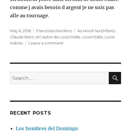
comme j avais besoin d argent je ne suis pas
alle au tournage.
Posted
Categories
Tags
May 6, 2016
Französisches Kino
Au revoir les Enfants
,
on
Claude Berri
,
et l autre de Louis Malle
,
Louis Malle
,
Lucie
on
Aubrac
Leave a comment
Ma
carriere
cinematographique
SEA
Search
for:
RECENT POSTS
Los hombres del Domingo