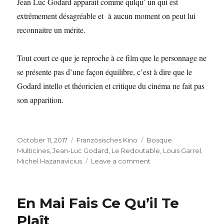
Jean Luc Godard apparait comme qulqu’ un qui est
extrêmement désagréable et à aucun moment on peut lui
reconnaitre un mérite.
Tout court ce que je reproche à ce film que le personnage ne
se présente pas d’une façon équilibre, c’est à dire que le
Godard intello et théoricien et critique du cinéma ne fait pas
son apparition.
Posted
Categories
Tags
October 11, 2017
Französisches Kino
Bosque
on
Multicines
,
Jean-Luc Godard
,
Le Redoutable
,
Louis Garrel
,
on
Michel Hazanavicius
Leave a comment
Michel
Hazanavicius
:
En Mai Fais Ce Qu’il Te
Le
Redoutable
Plaît