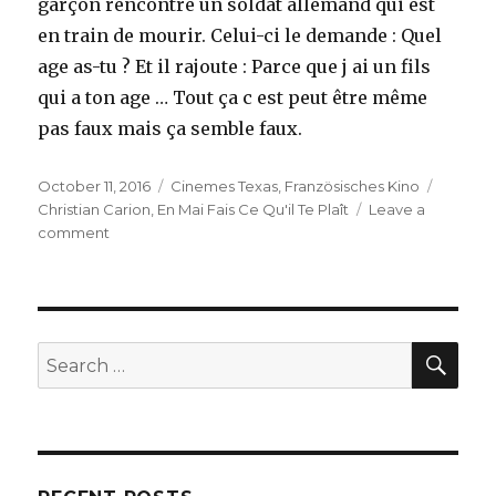
garçon rencontre un soldat allemand qui est
en train de mourir. Celui-ci le demande : Quel
age as-tu ? Et il rajoute : Parce que j ai un fils
qui a ton age … Tout ça c est peut être même
pas faux mais ça semble faux.
Posted
Categories
Tags
October 11, 2016
Cinemes Texas
,
Französisches Kino
on
Christian Carion
,
En Mai Fais Ce Qu'il Te Plaît
Leave a
on
comment
En
Mai
Fais
Ce
Qu’il
SEA
Search
Te
for:
Plaît