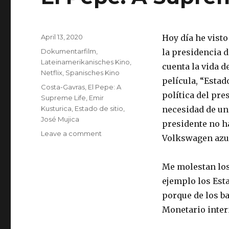
Posted
April 13, 2020
Hoy día he vist
on
Categories
Dokumentarfilm
,
la presidencia d
Lateinamerikanisches Kino
,
cuenta la vida d
Netflix
,
Spanisches Kino
película, “Estad
Tags
Costa-Gavras
,
El Pepe: A
política del pre
Supreme Life
,
Emir
Kusturica
,
Estado de sitio
,
necesidad de un
José Mujica
presidente no h
on
Leave a comment
Volkswagen azu
El
Pepe:
A
Me molestan los
Supreme
ejemplo los Est
Life
porque de los b
Monetario inter