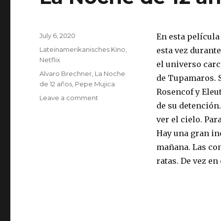
Posted
July 6, 2020
En esta películ
on
Categories
Lateinamerikanisches Kino
,
esta vez durante
Netflix
el universo carc
Tags
Alvaro Brechner
,
La Noche
de Tupamaros. S
de 12 años
,
Pepe Mujica
Rosencof y Eleu
on
Leave a comment
de su detención
La
Noche
ver el cielo. Par
de
Hay una gran in
12
mañana. Las con
años
ratas. De vez en 