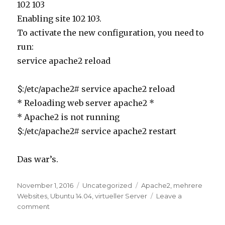
102 103
Enabling site 102 103.
To activate the new configuration, you need to
run:
service apache2 reload
$:/etc/apache2# service apache2 reload
* Reloading web server apache2 *
* Apache2 is not running
$:/etc/apache2# service apache2 restart
Das war’s.
Posted
Categories
Tags
November 1, 2016
Uncategorized
Apache2
,
mehrere
on
Websites
,
Ubuntu 14.04
,
virtueller Server
Leave a
on
comment
Ubuntu