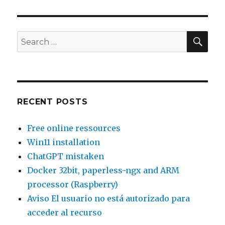
14.04
:
Einrichten
mehrerer
SEA
Search
IP
for:
Adressen
bei
einer
Netzwerkkarte
RECENT POSTS
Free online ressources
Win11 installation
ChatGPT mistaken
Docker 32bit, paperless-ngx and ARM
processor (Raspberry)
Aviso El usuario no está autorizado para
acceder al recurso