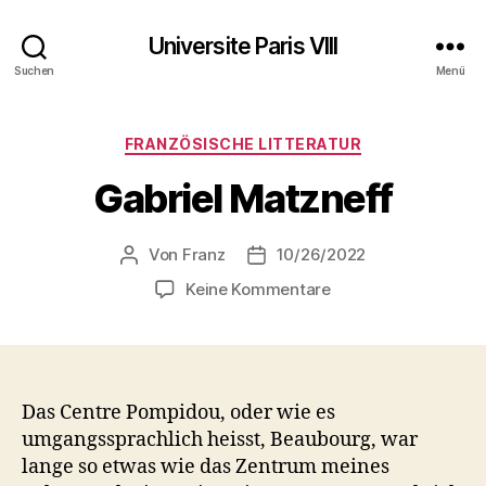
Universite Paris VIII
Suchen
Menü
Kategorien
FRANZÖSISCHE LITTERATUR
Gabriel Matzneff
Von
Franz
10/26/2022
Beitragsautor
Beitragsdatum
zu
Keine Kommentare
Gabriel
Matzneff
Das Centre Pompidou, oder wie es
umgangssprachlich heisst, Beaubourg, war
lange so etwas wie das Zentrum meines