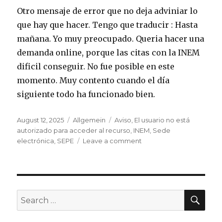
Otro mensaje de error que no deja adviniar lo
que hay que hacer. Tengo que traducir : Hasta
mañana. Yo muy preocupado. Queria hacer una
demanda online, porque las citas con la INEM
dificil conseguir. No fue posible en este
momento. Muy contento cuando el día
siguiente todo ha funcionado bien.
Posted
Categories
Tags
August 12, 2025
Allgemein
Aviso
,
El usuario no está
on
autorizado para acceder al recurso
,
INEM
,
Sede
on
electrónica
,
SEPE
Leave a comment
Aviso
El
usuario
no
está
SEA
Search
autorizado
for:
para