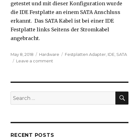
getestet und mit dieser Konfiguration wurde
die IDE Festplatte an einem SATA Anschluss
erkannt. Das SATA Kabel ist bei einer IDE
Festplatte links Seitens der Stromkabel
angebracht.
Posted
Categories
Tags
May 8, 2018
Hardware
Festplatten Adapter
,
IDE
,
SATA
on
on
Leave a comment
Zweiweg
Festplatten
Adapter
IDE
<-
SEA
Search
>
for:
SATA
–
So
funktioniert
er
RECENT POSTS